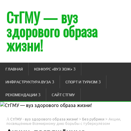
СтГМУ — вуз
здорового образа
жизни!
ГЛАВНАЯ
КОНКУРС «ВУЗ ЗОЖ»
ИНФРАСТРУКТУРА ВУЗА
СПОРТ И ТУРИЗМ
РЕКОМЕНДАЦИИ
САЙТ СТГМУ
>
>
СтГМУ - вуз здорового образа жизни!
Без рубрики
Акции,
посвящённые Всемирному дню борьбы с туберкулёзом