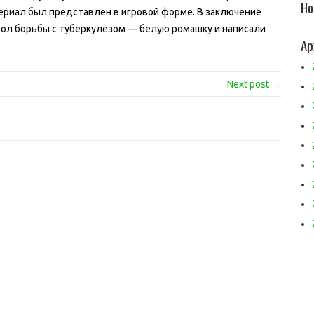
Но
ериал был представлен в игровой форме. В заключение
вол борьбы с туберкулёзом — белую ромашку и написали
Ар
Next post →