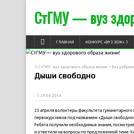
СтГМУ — вуз здор
ГЛАВНАЯ
КОНКУРС «ВУЗ ЗОЖ»
>
СтГМУ - вуз здорового образа жизни!
Без рубрик
Дыши свободно
29.04.2014
23 апреля волонтеры факультета гуманитарного 
первокурсников под названием «Дыши свободно»
Ребята получили необходимые знания, посмотре
и ответили на вопросы по предложенной теме. К