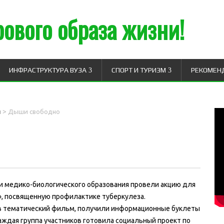
ового образа жизни!
ИНФРАСТРУКТУРА ВУЗА
СПОРТ И ТУРИЗМ
РЕКОМЕН
>
и
Дыши свободно
и медико-биологического образования провели акцию для
, посвященную профилактике туберкулеза.
в тематический фильм, получили информационные буклеты
аждая группа участников готовила социальный проект по