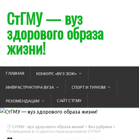
СтГМУ — вуз
здорового образа
жизни!
ГЛАВНАЯ
КОНКУРС «ВУЗ ЗОЖ»
ИНФРАСТРУКТУРА ВУЗА
СПОРТ И ТУРИЗМ
САЙТ СТГМУ
РЕКОМЕНДАЦИИ
>
>
СтГМУ - вуз здорового образа жизни!
Без рубрики
Посвящение в студенты первокурсников СтГМУ