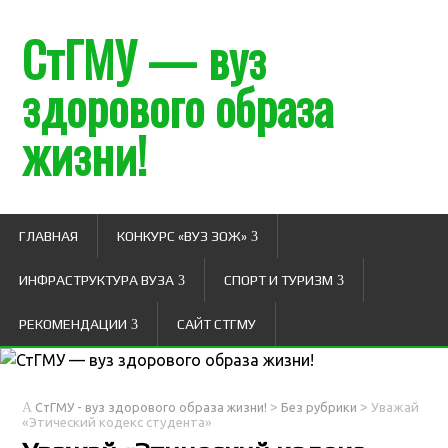
СтГМУ — вуз
здорового образа
жизни!
ГЛАВНАЯ
КОНКУРС «ВУЗ ЗОЖ»
ИНФРАСТРУКТУРА ВУЗА
СПОРТ И ТУРИЗМ
РЕКОМЕНДАЦИИ
САЙТ СТГМУ
>
>
СтГМУ - вуз здорового образа жизни!
Без рубрики
Уважай
«Этический кодекс студента»