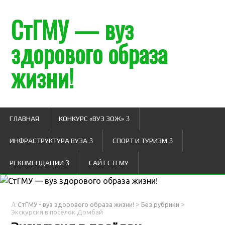
СтГМУ — вуз
здорового образа
жизни!
ГЛАВНАЯ
КОНКУРС «ВУЗ ЗОЖ»
ИНФРАСТРУКТУРА ВУЗА
СПОРТ И ТУРИЗМ
РЕКОМЕНДАЦИИ
САЙТ СТГМУ
>
>
СтГМУ - вуз здорового образа жизни!
Без рубрики
Экскурсия в посёлок Домбай