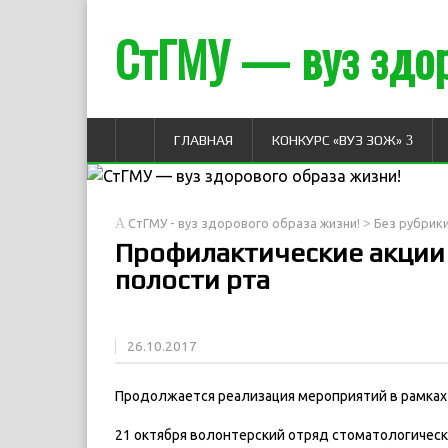
СтГМУ — вуз здор
ГЛАВНАЯ
КОНКУРС «ВУЗ ЗОЖ»
>
СтГМУ - вуз здорового образа жизни!
Без рубрик
Профилактические акции 
полости рта
26.10.2017
Продолжается реализация мероприятий в рамках
21 октября волонтерский отряд стоматологичес