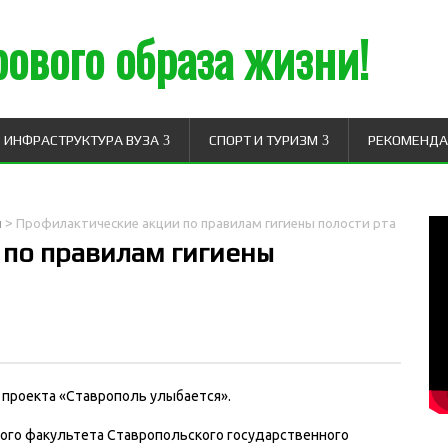
ового образа жизни!
ИНФРАСТРУКТУРА ВУЗА
СПОРТ И ТУРИЗМ
РЕКОМЕНД
>
и
Профилактические акции по правилам гигиены полости рта
по правилам гигиены
 проекта «Ставрополь улыбается».
кого факультета Ставропольского государственного