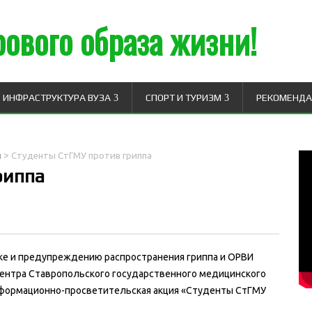
ового образа жизни!
ИНФРАСТРУКТУРА ВУЗА
СПОРТ И ТУРИЗМ
РЕКОМЕНД
>
и
Студенты СтГМУ против гриппа
риппа
ике и предупреждению распространения гриппа и ОРВИ
ентра Ставропольского государственного медицинского
нформационно-просветительская акция «Студенты СтГМУ