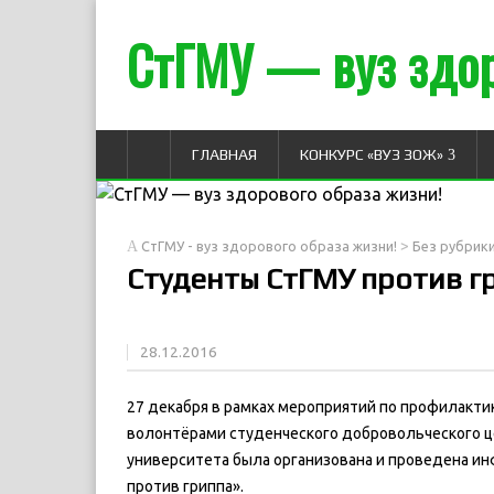
СтГМУ — вуз здор
ГЛАВНАЯ
КОНКУРС «ВУЗ ЗОЖ»
>
СтГМУ - вуз здорового образа жизни!
Без рубрик
Студенты СтГМУ против г
28.12.2016
27 декабря в рамках мероприятий по профилакт
волонтёрами студенческого добровольческого ц
университета была организована и проведена и
против гриппа».